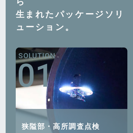
ら
⽣まれた
パッケージソリ
ューション。
狭隘部・⾼所調査点検