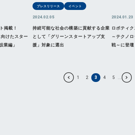
プレスリリース
イベント
2024.02.05
2024.01.23
レポート掲載！
持続可能な社会の構築に貢献する企業
ロボティク
に向けたスター
として「グリーンスタートアップ支
～テクノロ
設業編」
援」対象に選出
戦～に登壇
«
»
1
2
3
4
5
...