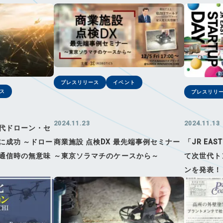
プレスリリース
イベント
ス
プレスリリ
2024.11.23
2024.11.13
代ドローン・セ
に成功 ～ドロー
商業施設 点検DX 最先端事例セミナー
「JR EAST
通信時の無意味
～東京ソラマチのケースから～
て次世代ト
ンを発表！